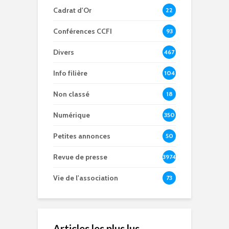
Cadrat d'Or
22
Conférences CCFI
93
Divers
467
Info filière
104
6
Non classé
18
Numérique
350
Petites annonces
50
Revue de presse
3974
Vie de l'association
73
Articles les plus lus