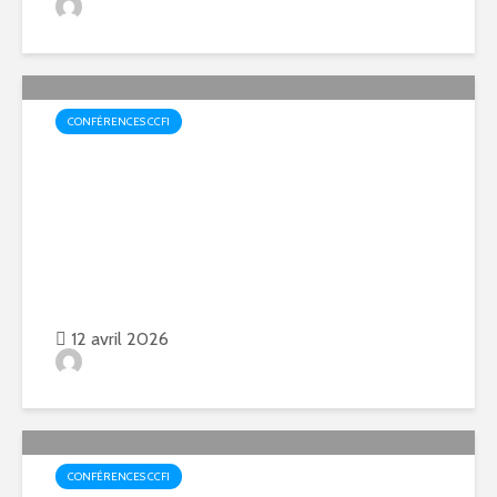
Pascal Lenoir
CONFÉRENCES CCFI
Conférence exceptionnelle
« CCFI-Juniors » – La veille :
préparer l’avenir !
12 avril 2026
Jean-Philippe Behr
CONFÉRENCES CCFI