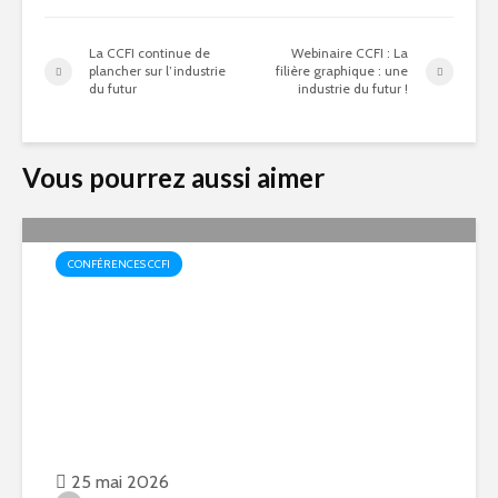
La CCFI continue de
Webinaire CCFI : La
plancher sur l’industrie
filière graphique : une
du futur
industrie du futur !
Vous pourrez aussi aimer
CONFÉRENCES CCFI
Votre conférence CCFI “La
veille – préparez l’avenir”
25 mai 2026