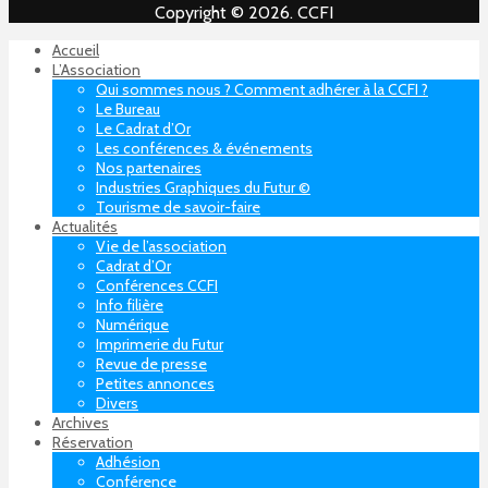
Copyright © 2026. CCFI
Accueil
L’Association
Qui sommes nous ? Comment adhérer à la CCFI ?
Le Bureau
Le Cadrat d’Or
Les conférences & événements
Nos partenaires
Industries Graphiques du Futur ©
Tourisme de savoir-faire
Actualités
Vie de l’association
Cadrat d’Or
Conférences CCFI
Info filière
Numérique
Imprimerie du Futur
Revue de presse
Petites annonces
Divers
Archives
Réservation
Adhésion
Conférence