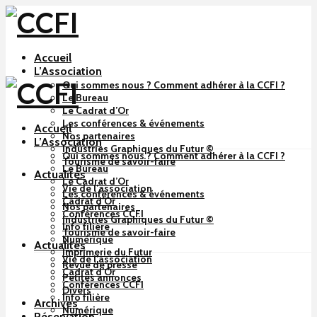
Accueil
L’Association
Qui sommes nous ? Comment adhérer à la CCFI ?
Le Bureau
Le Cadrat d’Or
Les conférences & événements
Accueil
Nos partenaires
L’Association
Industries Graphiques du Futur ©
Qui sommes nous ? Comment adhérer à la CCFI ?
Tourisme de savoir-faire
Le Bureau
Actualités
Le Cadrat d’Or
Vie de l’association
Les conférences & événements
Cadrat d’Or
Nos partenaires
Conférences CCFI
Industries Graphiques du Futur ©
Info filière
Tourisme de savoir-faire
Numérique
Actualités
Imprimerie du Futur
Vie de l’association
Revue de presse
Cadrat d’Or
Petites annonces
Conférences CCFI
Divers
Info filière
Archives
Numérique
Réservation